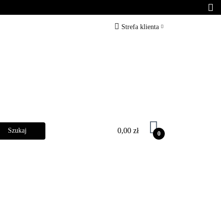
arber
Zabiegi
Strefa klienta
Zaloguj się
Zarejestruj się
Dodaj zgłoszenie
0,00 zł
0