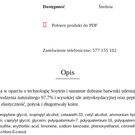
Dostępność
Średnia
Pobierz produkt do PDF
Zamówienie telefoniczne: 577 155 102
Opis
a w oparciu o technologię Soytein i starannie dobrane barwniki utlenia
odzenia naturalnego 97,7% i wysokiej sile antyoksydacyjnej oraz pepty
lastyczność, połysk i długotrwały kolor.
propylene glycol, isopropyl alcohol, ceteareth-33, cetyl alcohol, ammonium hyd
ein, caprylyl glycol, glycerin, polyquaternium-7, polyquaternium-16, polyquate
ulfite, erythorbic acid, limonene, sodium benzoate, phenoxyethanol, citronell
chloro-0-cresol