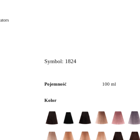
are
Basic
Naturals
Barber
Zabiegi
Zarem
ators
Symbol:
1824
Pojemność
100 ml
Kolor