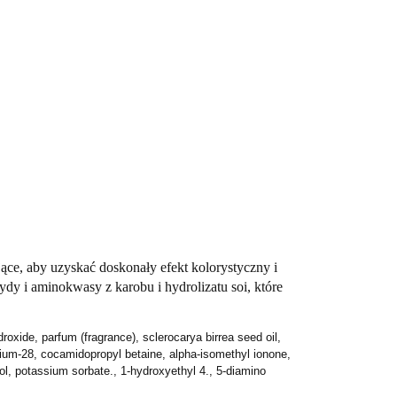
jące, aby uzyskać doskonały efekt kolorystyczny i
dy i aminokwasy z karobu i hydrolizatu soi, które
roxide, parfum (fragrance), sclerocarya birrea seed oil,
rnium-28, cocamidopropyl betaine, alpha-isomethyl ionone,
ol, potassium sorbate., 1-hydroxyethyl 4., 5-diamino