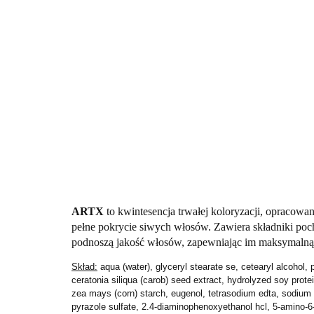
ARTX
to kwintesencja trwałej koloryzacji, opracowan
pełne pokrycie siwych włosów. Zawiera składniki poch
podnoszą jakość włosów, zapewniając im maksymalną e
Skład:
aqua (water), glyceryl stearate se, cetearyl alcohol, 
ceratonia siliqua (carob) seed extract, hydrolyzed soy prot
zea mays (corn) starch, eugenol, tetrasodium edta, sodium s
pyrazole sulfate, 2.4-diaminophenoxyethanol hcl, 5-amino-6-