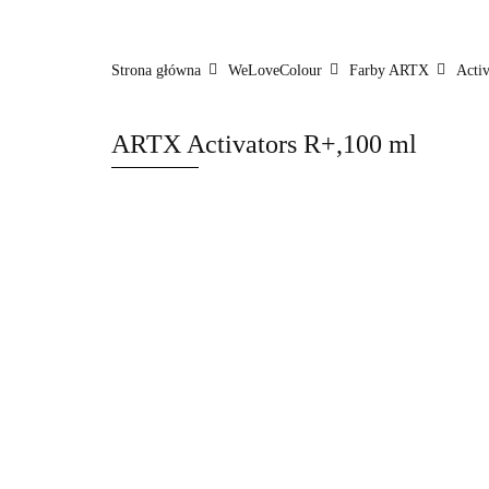
WeLoveColour
Styling
BasiCare
C
Strona główna
WeLoveColour
Farby ARTX
Activ
ARTX Activators R+,100 ml