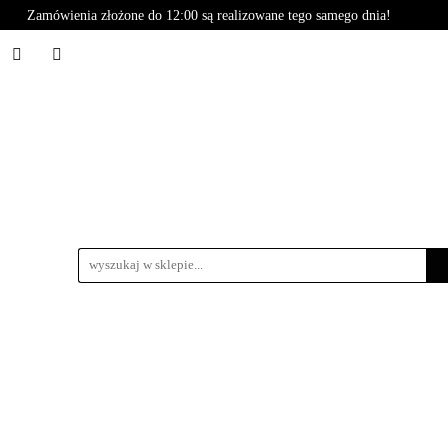
Zamówienia złożone do 12:00 są realizowane tego samego dnia!
Styling
BasiCare
Care
Basic
Naturals
B
oria
Promocje