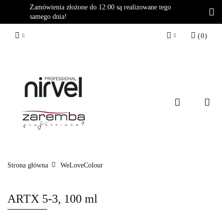
Zamówienia złożone do 12:00 są realizowane tego
samego dnia!
(
0
)
Zaloguj się
Zarejestruj się
Dodaj zgłoszenie
Strona główna
WeLoveColour
ARTX 5-3, 100 ml