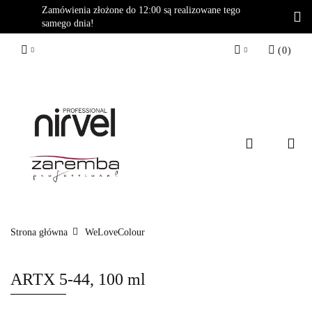
Zamówienia złożone do 12:00 są realizowane tego
samego dnia!
(
0
)
Zaloguj się
Zarejestruj się
Dodaj zgłoszenie
Strona główna
WeLoveColour
ARTX 5-44, 100 ml