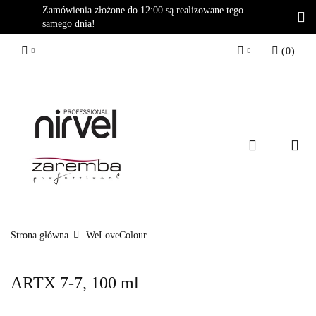
Zamówienia złożone do 12:00 są realizowane tego
samego dnia!
(
0
)
Zaloguj się
Zarejestruj się
Dodaj zgłoszenie
Strona główna
WeLoveColour
ARTX 7-7, 100 ml