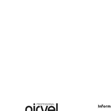
ACID 10/0, 100 ml
59.57
Karta kolorów ACID-extra
33.15
Inform