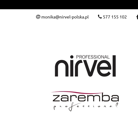
WeLoveColour
monika@nirvel-polska.pl
577 155 102
Zabiegi
Zare