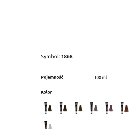
Care
Basic
Naturals
Barber
Zabieg
1868
Symbol:
Pojemność
100 ml
Kolor