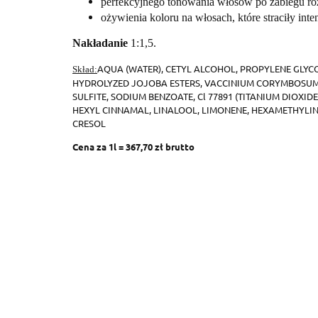
perfekcyjnego tonowania włosów po zabiegu roz
ożywienia koloru na włosach, które straciły int
Nakładanie
1:1,5.
AQUA (WATER), CETYL ALCOHOL, PROPYLENE GLYCO
Skład:
HYDROLYZED JOJOBA ESTERS, VACCINIUM CORYMBOSUM F
SULFITE, SODIUM BENZOATE, Cl 77891 (TITANIUM DIOX
HEXYL CINNAMAL, LINALOOL, LIMONENE, HEXAMETHYLI
CRESOL
Cena za 1l = 367,70 zł brutto