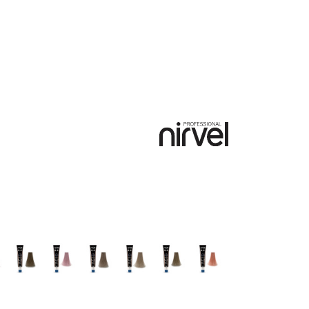
i
Zaremba
Akcesoria