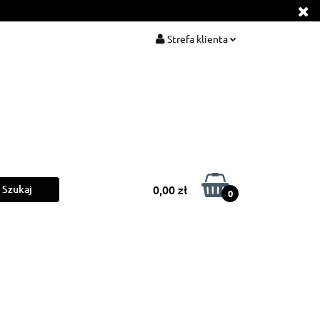
ls
Barber
Strefa klienta
Zaloguj się
Zarejestruj się
Dodaj zgłoszenie
0,00 zł
0