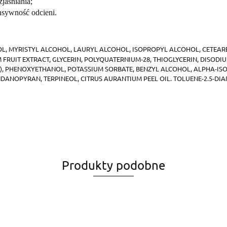
jaśniania;
ensywność odcieni.
L, MYRISTYL ALCOHOL, LAURYL ALCOHOL, ISOPROPYL ALCOHOL, CETEARE
RUIT EXTRACT, GLYCERIN, POLYQUATERNIUM-28, THIOGLYCERIN, DISODI
IDE), PHENOXYETHANOL, POTASSIUM SORBATE, BENZYL ALCOHOL, ALPHA-IS
NDANOPYRAN, TERPINEOL,
CITRUS AURANTIUM PEEL OIL.
TOLUENE-2.5-DIA
Produkty podobne