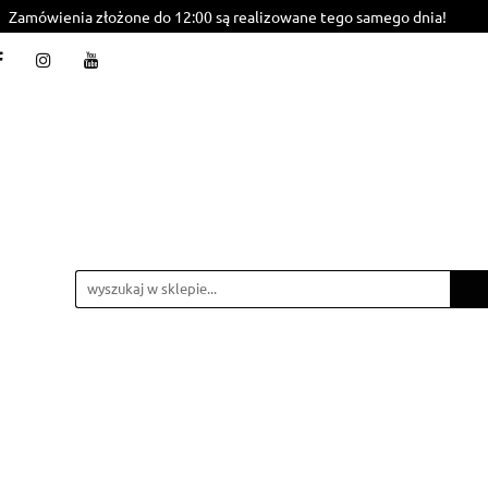
Zamówienia złożone do 12:00 są realizowane tego samego dnia!
Styling
BasiCare
Care
Basic
Natura
mba
Akcesoria
Promocje