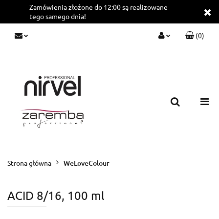
Zamówienia złożone do 12:00 są realizowane
tego samego dnia!
(
0
)
Zaloguj się
Zarejestruj się
Dodaj zgłoszenie
Strona główna
WeLoveColour
ACID 8/16, 100 ml