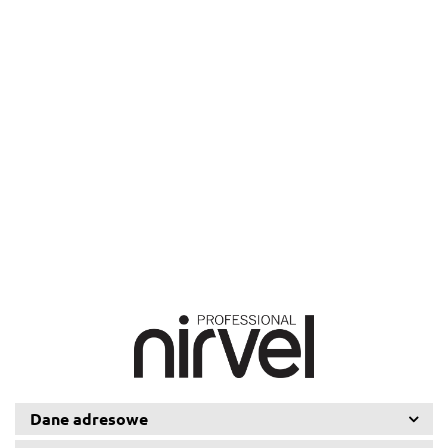
ACID 10/0, 100 ml
59.57
Karta kolorów ACID-extra
33.15
Dane adresowe