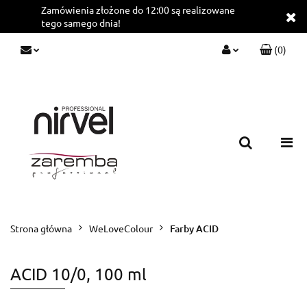
Zamówienia złożone do 12:00 są realizowane
tego samego dnia!
(
0
)
Zaloguj się
Zarejestruj się
Dodaj zgłoszenie
Strona główna
WeLoveColour
Farby ACID
ACID 10/0, 100 ml