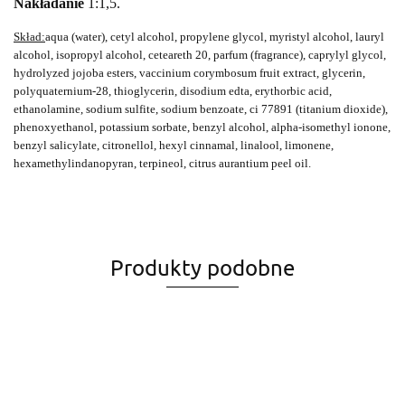
Nakładanie
1:1,5.
Skład:
aqua (water), cetyl alcohol, propylene glycol, myristyl alcohol, lauryl
alcohol, isopropyl alcohol, ceteareth 20, parfum (fragrance), caprylyl glycol,
hydrolyzed jojoba esters, vaccinium corymbosum fruit extract, glycerin,
polyquaternium-28, thioglycerin, disodium edta, erythorbic acid,
ethanolamine, sodium sulfite, sodium benzoate, ci 77891 (titanium dioxide),
phenoxyethanol, potassium sorbate, benzyl alcohol, alpha-isomethyl ionone,
benzyl salicylate, citronellol, hexyl cinnamal, linalool, limonene,
hexamethylindanopyran, terpineol, citrus aurantium peel oil.
Produkty podobne
ACID
ACID
ACID
ACID
ACID
ACID
ACID
ACID
ACID