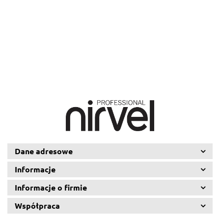
4/71,
5/12,
7/72,
8/16,
8/26,
8/74,
9/21,
9/25,
9/27,
100
100
100
100
100
100
100
100
100
59.57
59.57
59.57
59.57
59.57
59.57
59.55
59.57
59.57
ml
ml
ml
ml
ml
ml
ml
ml
ml
Dane adresowe
Informacje
Informacje o firmie
Współpraca