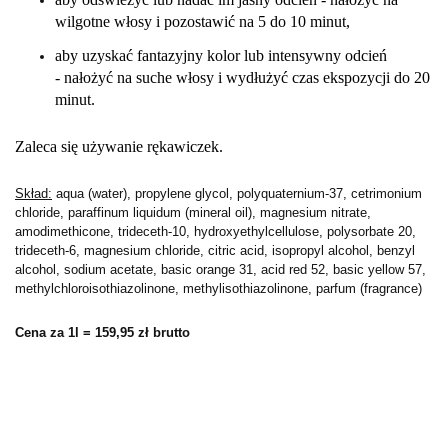
wilgotne włosy i pozostawić na 5 do 10 minut,
aby uzyskać
fantazyjny kolor
lub
intensywny odcień
-
nałożyć na suche włosy i wydłużyć czas ekspozycji do 20
minut.
Zaleca się używanie rękawiczek.
Skład:
aqua (water), propylene glycol, polyquaternium-37, cetrimonium
chloride, paraffinum liquidum (mineral oil), magnesium nitrate,
amodimethicone, trideceth-10, hydroxyethylcellulose, polysorbate 20,
trideceth-6, magnesium chloride, citric acid, isopropyl alcohol, benzyl
alcohol, sodium acetate, basic orange 31, acid red 52, basic yellow 57,
methylchloroisothiazolinone, methylisothiazolinone, parfum (fragrance)
Cena za 1l = 159,95 zł brutto