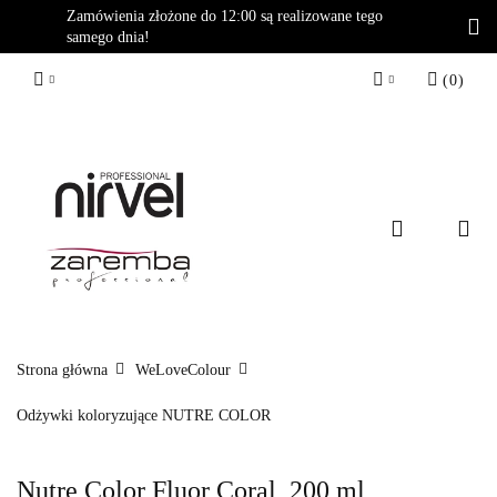
Zamówienia złożone do 12:00 są realizowane tego
samego dnia!
(
0
)
Zaloguj się
Zarejestruj się
Dodaj zgłoszenie
Strona główna
WeLoveColour
Odżywki koloryzujące NUTRE COLOR
Nutre Color Fluor Coral, 200 ml