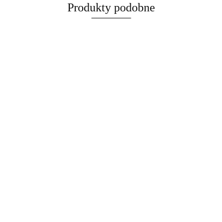
Produkty podobne
Nutre Color Out Remover
200.36
Nutre Color Out Activator, 500 ml
93.93