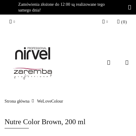
Zamówienia złożone do 12:00 są realizowane tego
samego dnia!
(
0
)
Zaloguj się
Zarejestruj się
Dodaj zgłoszenie
Strona główna
WeLoveColour
Nutre Color Brown, 200 ml