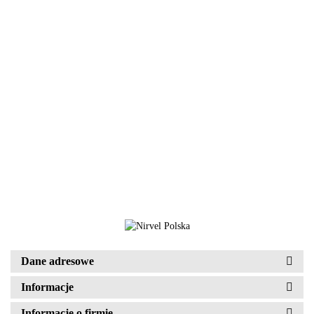
Nutre Color Out Remover
200.36
Nutre Color Out Activator, 500 ml
93.93
Dane adresowe
Informacje
Informacje o firmie