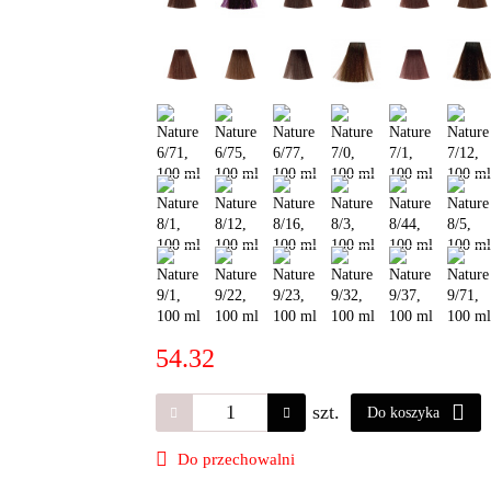
54.32
szt.
Do koszyka
Do przechowalni