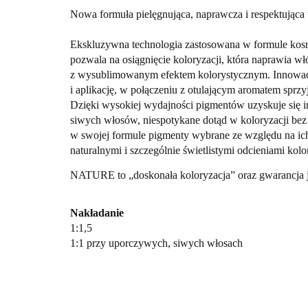
Nowa formuła pielęgnująca, naprawcza i respektująca 
Ekskluzywna technologia zastosowana w formule kos
pozwala na osiągnięcie koloryzacji, która naprawia w
z wysublimowanym efektem kolorystycznym. Innowacyj
i aplikację, 
w połączeniu z otulającym aromatem sprz
Dzięki wysokiej wydajności pigmentów uzyskuje się i
siwych włosów, 
niespotykane dotąd w koloryzacji bez
w swojej formule pigmenty wybrane ze względu na ic
naturalnymi i szczególnie świetlistymi odcieniami kolo
NATURE to „doskonała koloryzacja” oraz gwarancja j
Nakładanie 
1:1,5
1:1 przy uporczywych, siwych włosach