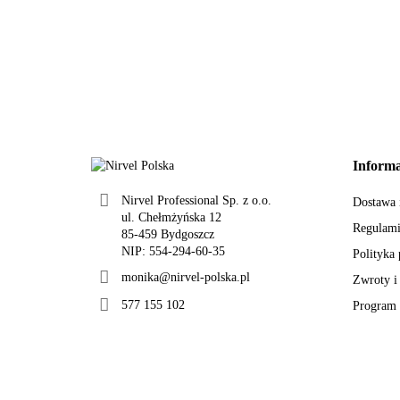
Informa
Nirvel Professional Sp. z o.o.
Dostawa i
ul. Chełmżyńska 12
Regulam
85-459 Bydgoszcz
NIP: 554-294-60-35
Polityka
monika@nirvel-polska.pl
Zwroty i
577 155 102
Program 