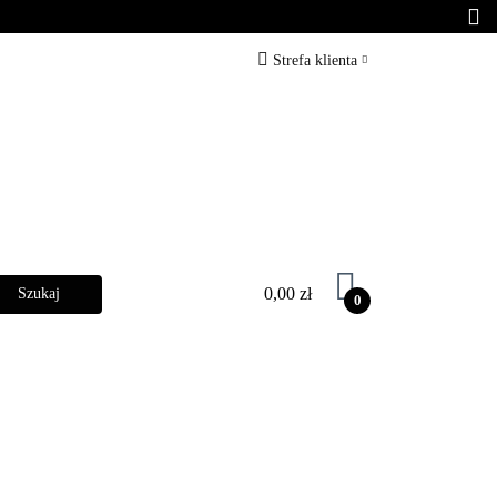
arber
Zabiegi
Strefa klienta
Zaloguj się
Zarejestruj się
Dodaj zgłoszenie
0,00 zł
0