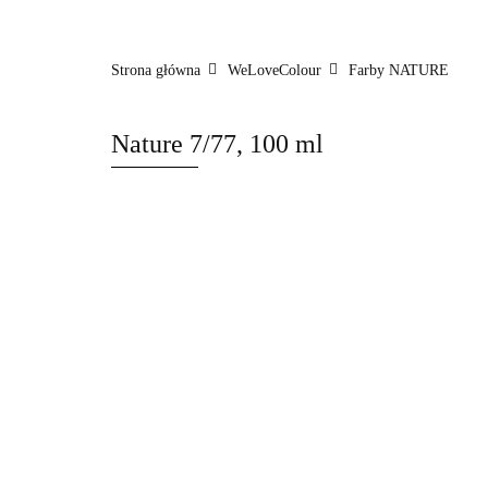
WeLoveColour
Styling
BasiCare
C
Strona główna
WeLoveColour
Farby NATURE
Nature 7/77, 100 ml