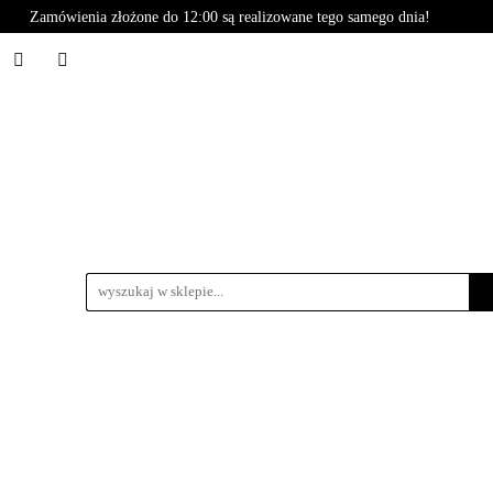
Zamówienia złożone do 12:00 są realizowane tego samego dnia!
Styling
BasiCare
Care
Basic
Naturals
B
oria
Promocje