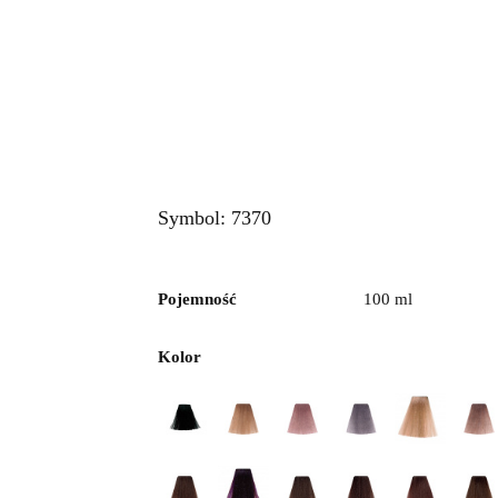
are
Basic
Naturals
Barber
Zabiegi
Zarem
Symbol:
7370
Pojemność
100 ml
Kolor