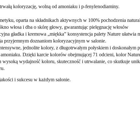
trwałą koloryzację, wolną od amoniaku i p-fenylenodiaminy. 
metyku, oparta na składnikach aktywnych w 100% pochodzenia 
natura
łókno włosa i dba o skórę głowy, gwarantując pielęgnację włosów 
na gładka i kremowa „miękka” konsystencja palety Nature ułatwia m
yja przyjemnym doznaniom koloryzacyjnym w salonie. 
ntensywne, jednolite kolory, z długotrwałym połyskiem i doskonałym 
 amoniaku. 
Dzięki karcie kolorów obejmującej 71 odcieni, kolor Natur
h wysoką 
wydajność koloru, skuteczność i utrwalanie, co skutkuje unik
ru. 
akości i sukcesu w każdym salonie.