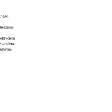
lnego, 
ieszanie
pokryciem
e zawiera
alnymi, 