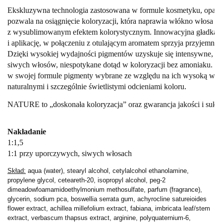
Ekskluzywna technologia zastosowana w formule kosmetyku, opart
pozwala na osiągnięcie koloryzacji, która naprawia włókno włosa i 
z wysublimowanym efektem kolorystycznym. Innowacyjna gładka i 
i aplikację, 
w połączeniu z otulającym aromatem sprzyja przyjemny
Dzięki wysokiej wydajności pigmentów uzyskuje się intensywne, je
siwych włosów, 
niespotykane dotąd w koloryzacji bez amoniaku. 
Dz
w swojej formule pigmenty wybrane ze względu na ich wysoką 
wyda
naturalnymi i szczególnie świetlistymi odcieniami koloru. 
NATURE to „doskonała koloryzacja” oraz gwarancja jakości i sukc
Nakładanie 
1:1,5
1:1 przy uporczywych, siwych włosach
Skład:
aqua (water), stearyl alcohol, cetylalcohol ethanolamine,
propylene glycol, ceteareth-20, isopropyl alcohol, peg-2
dimeadowfoamamidoethylmonium methosulfate, parfum (fragrance),
glycerin, sodium pca, boswellia serrata gum, achyrocline satureioides
flower extract, achillea millefolium extract, fabiana, imbricata leaf/stem
extract, verbascum thapsus extract, arginine, polyquaternium-6,