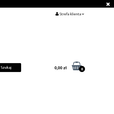
ls
Barber
Strefa klienta
Zaloguj się
Zarejestruj się
Dodaj zgłoszenie
0,00 zł
0