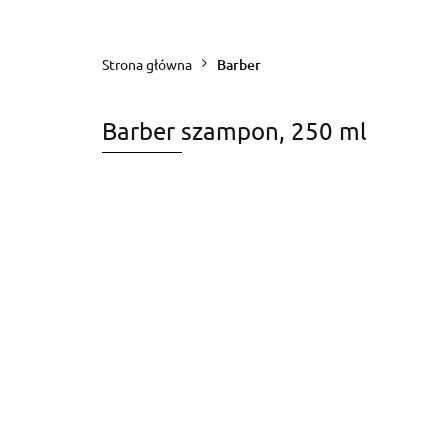
WeLoveColour
Styling
BasiCare
Promocje
Strona główna
Barber
Barber szampon, 250 ml