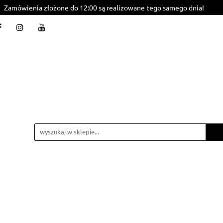
Zamówienia złożone do 12:00 są realizowane tego samego dnia!
Styling
BasiCare
Care
Basic
Natura
mba
Akcesoria
Promocje