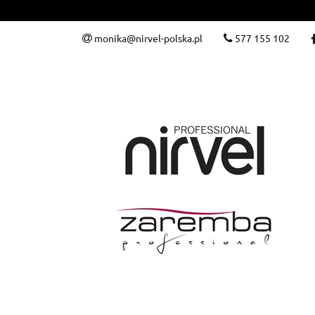
WeLoveColour
monika@nirvel-polska.pl
577 155 102
Zabiegi
Zare