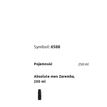
Care
Basic
Naturals
Barber
Zabieg
6588
Symbol:
Pojemność
250 ml
Absolute men Zaremba,
250 ml