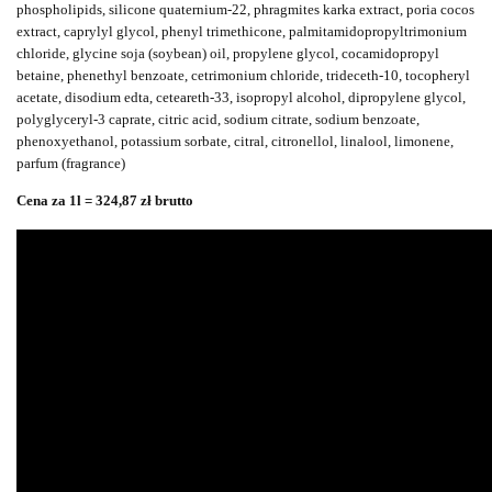
phospholipids, silicone quaternium-22, phragmites karka extract, poria cocos
extract, caprylyl glycol, phenyl trimethicone, palmitamidopropyltrimonium
chloride, glycine soja (soybean) oil, propylene glycol, cocamidopropyl
betaine, phenethyl benzoate, cetrimonium chloride, trideceth-10, tocopheryl
acetate, disodium edta, ceteareth-33, isopropyl alcohol, dipropylene glycol,
polyglyceryl-3 caprate, citric acid, sodium citrate, sodium benzoate,
phenoxyethanol, potassium sorbate, citral, citronellol, linalool, limonene,
parfum (fragrance)
Cena za 1l = 324,87 zł brutto