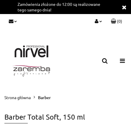
Zamówienia złożone do 12:00 są realizowane
tego samego dnia!
(
0
)
Zaloguj się
Zarejestruj się
Dodaj zgłoszenie
Strona główna
Barber
Barber Total Soft, 150 ml