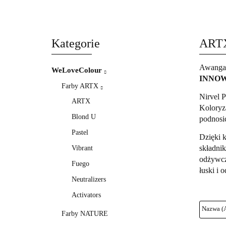
WeLoveColour
Styling
BasiCare
C
Kategorie
ART
Awangar
WeLoveColour
INNO
Farby ARTX
Nirvel P
ARTX
Koloryz
Blond U
podnosić
Pastel
Dzięki 
składni
Vibrant
odżywczy
Fuego
łuski i 
Neutralizers
Activators
Farby NATURE