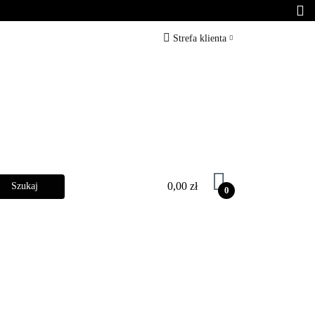
arber
Zabiegi
Strefa klienta
Zaloguj się
Zarejestruj się
Dodaj zgłoszenie
0,00 zł
0