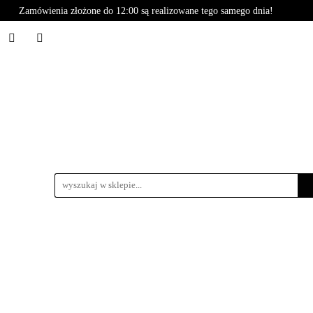
Zamówienia złożone do 12:00 są realizowane tego samego dnia!
Styling
BasiCare
Care
Basic
Naturals
B
oria
Promocje