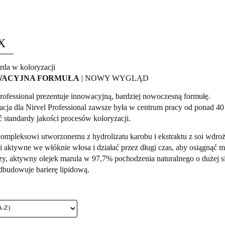
are
Basic
Naturals
Barber
Zabiegi
Zarem
X
da w koloryzacji
WACYJNA FORMUŁA
| NOWY WYGLĄD
rofessional prezentuje innowacyjną, bardziej nowoczesną formułę.
acja dla Nirvel Professional zawsze była w centrum pracy od ponad 4
 standardy jakości procesów koloryzacji.
kompleksowi utworzonemu z hydrolizatu karobu i ekstraktu z soi wdro
ki aktywne we włóknie włosa i działać przez długi czas, aby osiągną
, aktywny olejek marula w 97,7% pochodzenia naturalnego o dużej sil
odbudowuje barierę lipidową.