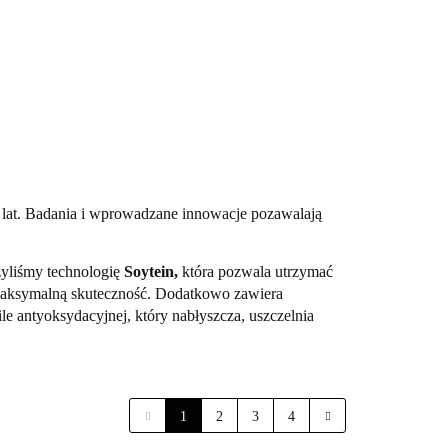
ba
Akcesoria
Promocje
0 lat. Badania i wprowadzane innowacje pozawalają
żyliśmy technologię
Soytein,
która pozwala utrzymać
ć maksymalną skuteczność. Dodatkowo zawiera
e antyoksydacyjnej, który nabłyszcza, uszczelnia
1
2
3
4