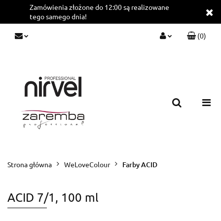
Zamówienia złożone do 12:00 są realizowane
tego samego dnia!
(
0
)
Zaloguj się
Zarejestruj się
Dodaj zgłoszenie
Strona główna
WeLoveColour
Farby ACID
ACID 7/1, 100 ml