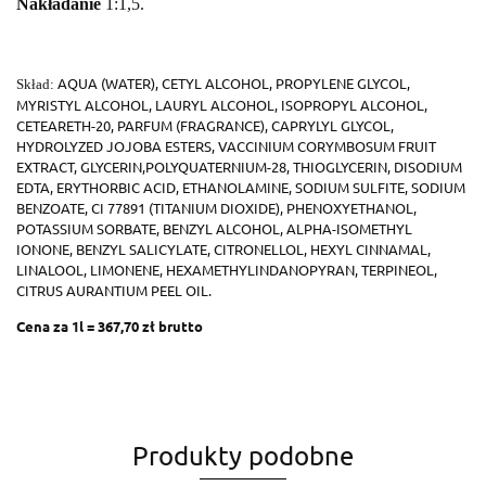
Nakładanie
1:1,5.
AQUA (WATER), CETYL ALCOHOL,
PROPYLENE GLYCOL,
Skład:
MYRISTYL ALCOHOL, LAURYL ALCOHOL,
ISOPROPYL ALCOHOL,
CETEARETH-20, PARFUM (FRAGRANCE),
CAPRYLYL GLYCOL,
HYDROLYZED JOJOBA ESTERS, VACCINIUM
CORYMBOSUM FRUIT
EXTRACT, GLYCERIN,
POLYQUATERNIUM-28, THIOGLYCERIN, DISODIUM
EDTA,
ERYTHORBIC ACID, ETHANOLAMINE, SODIUM SULFITE,
SODIUM
BENZOATE, CI 77891 (TITANIUM DIOXIDE),
PHENOXYETHANOL,
POTASSIUM SORBATE, BENZYL ALCOHOL,
ALPHA-ISOMETHYL
IONONE, BENZYL SALICYLATE,
CITRONELLOL, HEXYL CINNAMAL,
LINALOOL, LIMONENE,
HEXAMETHYLINDANOPYRAN, TERPINEOL,
CITRUS AURANTIUM PEEL OIL.
Cena za 1l = 367,70 zł brutto
Produkty podobne