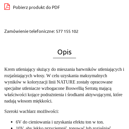
Pobierz produkt do PDF
Zamówienie telefoniczne: 577 155 102
Opis
Krem utleniający służący do mieszania barwników utleniających i
rozjaśniających włosy. W celu uzyskania maksymalnych
wyników w koloryzacji linii NATURE zostały opracowane
specjalne utleniacze wzbogacone
Boswellią Serratą mającą
właściwości kojące podrażnienia
i środkami aktywującymi, które
nadają włosom miękkości.
Szeroki wachlarz możliwości:
6V do cieniowania i uzyskania efektu ton w ton.
10V, aby lekko przyciemnić, tonować lub rozjaśniać.