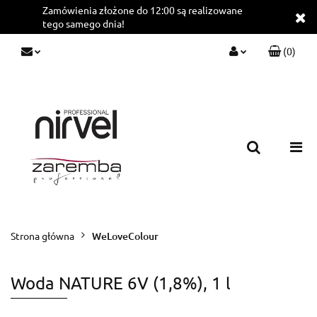
Zamówienia złożone do 12:00 są realizowane
tego samego dnia!
(
0
)
Zaloguj się
Zarejestruj się
Dodaj zgłoszenie
Strona główna
WeLoveColour
Woda NATURE 6V (1,8%), 1 l