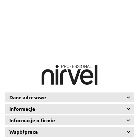
(1,8%), 1l
tono tono
(6% ), 1 l
( 9%), 1 l
(12%), 1 l
32.22
38.13
39.63
37.76
(3%), 1 l
34.28
Dane adresowe
Informacje
Informacje o firmie
Współpraca