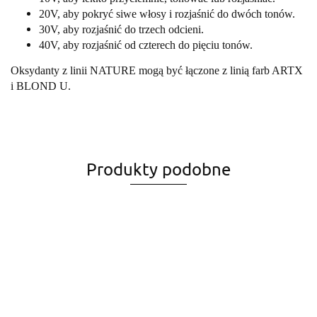
20V, aby pokryć siwe włosy i rozjaśnić do dwóch tonów.
30V, aby rozjaśnić do trzech odcieni.
40V, aby rozjaśnić od czterech do pięciu tonów.
Oksydanty z linii NATURE mogą być łączone z linią farb ARTX
i BLOND U.
Produkty podobne
Woda
Woda
Woda
Woda
ARTX 6V
Woda ARTX
ARTX 20V
ARTX 30V
ARTX 40V