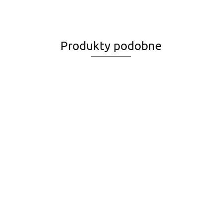
Produkty podobne
Double Phase, 250
Double Phase, 500
Odżywka 15 w 1,
ml
ml
150 ml
48.54
67.99
77.78