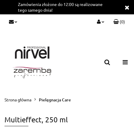
Zamówienia złożone do 12:00 są realizowane
tego samego dnia!
(
0
)
Zaloguj się
Zarejestruj się
Dodaj zgłoszenie
Strona główna
Pielęgnacja Care
Multieffect, 250 ml