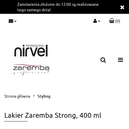
Zamówienia złożone do 12:00 są realizowane
tego samego dnia!
(
0
)
Zaloguj się
Zarejestruj się
Dodaj zgłoszenie
Strona główna
Styling
Lakier Zaremba Strong, 400 ml