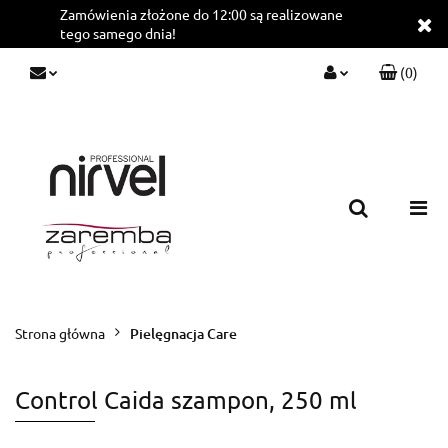
Zamówienia złożone do 12:00 są realizowane
tego samego dnia!
(
0
)
Zaloguj się
Zarejestruj się
Dodaj zgłoszenie
Strona główna
Pielęgnacja Care
Control Caida szampon, 250 ml