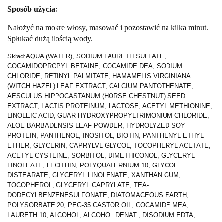
Sposób użycia:
Nałożyć na mokre włosy, masować i pozostawić na kilka minut.
Spłukać dużą ilością wody.
Skład:
AQUA (WATER), SODIUM LAURETH SULFATE,
COCAMIDOPROPYL BETAINE, COCAMIDE DEA, SODIUM
CHLORIDE, RETINYL PALMITATE, HAMAMELIS VIRGINIANA
(WITCH HAZEL) LEAF EXTRACT, CALCIUM PANTOTHENATE,
AESCULUS HIPPOCASTANUM (HORSE CHESTNUT) SEED
EXTRACT, LACTIS PROTEINUM, LACTOSE, ACETYL METHIONINE,
LINOLEIC ACID, GUAR HYDROXYPROPYLTRIMONIUM CHLORIDE,
ALOE BARBADENSIS LEAF POWDER, HYDROLYZED SOY
PROTEIN, PANTHENOL, INOSITOL, BIOTIN, PANTHENYL ETHYL
ETHER, GLYCERIN, CAPRYLVL GLYCOL, TOCOPHERYL ACETATE,
ACETYL CYSTEINE, SORBITOL, DIMETHICONOL, GLYCERYL
LINOLEATE, LECITHIN, POLYQUATERNIUM-10, GLYCOL
DISTEARATE, GLYCERYL LINOLENATE, XANTHAN GUM,
TOCOPHEROL, GLYCERYL CAPRYLATE, TEA-
DODECYLBENZENESULFONATE, DIATOMACEOUS EARTH,
POLYSORBATE 20, PEG-35 CASTOR OIL, COCAMIDE MEA,
LAURETH:10, ALCOHOL, ALCOHOL DENAT., DISODIUM EDTA,