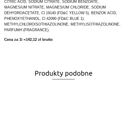
CITRIC ACID, SODIUM CITRATE, SODIUM BENZOATE,
MAGNESIUM NITRATE, MAGNESIUM CHLORIDE, SODIUM
DEHYDROACETATE, Cl 19140 (FD&C YELLOW 5), BENZOK ACID,
PHENOXYETHANOL, Cl 42090 (FD&C BLUE 1).
METHYLCHLOROISOTHIAZOLINONE, METHYLISOTHIAZOLINONE,
PARFUMH (FRAGRANCE).
Cena za 1l =142,12 zł brutto
Produkty podobne
Tec
Control
Placenta
Placenta
lotion,
BasiCare
Tec
Caida
ampułki,
zestaw
125