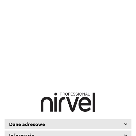
Double
Double
Biotin &
BasiCare
BasiCare
Phase,
Phase,
Argan Oil
Hyaluroni
Keratin
Colored
Dry Hair
250 ml
500 ml
&
Acid
48.54
67.99
Biphase,
Hair
Biphase,
29.79
58.77
58.74
Panthenol
Biphase,
100 ml
Biphase,
200 ml
29.79
29.79
Biphase,
100 ml
200 ml
100 ml
Dane adresowe
Informacje