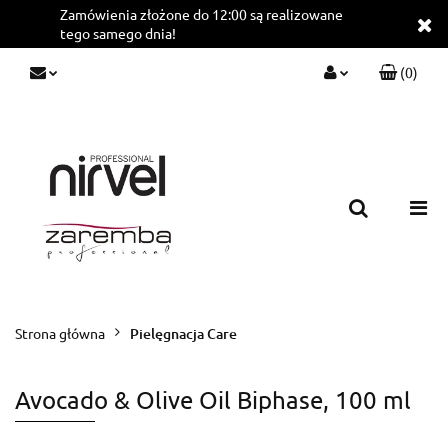
Zamówienia złożone do 12:00 są realizowane
tego samego dnia!
(
0
)
Zaloguj się
Zarejestruj się
Dodaj zgłoszenie
Strona główna
Pielęgnacja Care
Avocado & Olive Oil Biphase, 100 ml