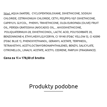
AQUA (WATER),
CYCLOPENTASILOXANE, DIMETHICONE, SODIUM
Skład:
CHLORIDE, CETRIMONIUM CHLORIDE, CETYL PEG/PPG-10/1 DIMETHICONE,
CAPRYLYL GLYCOL, PHENYL TRIMETHICONE, OLEA EUROPAEA (OLIVE) FRUIT
OIL, PERSEA GRATISSIMA (AVOCADO) OIL, , AMODIMETHICONE,
POLIQUATERNIUM-28, DIMETHICONOL, LACTIC ACID, POLYSORBATE 20,
BENZONNONE-4, ETHYLHEXYLGLYCERYN, CI 19140 (FD&C YELLOW 5), CI 42090
(FD&C BLUE 1), PHENOXYETHANOL, GERANYL ACETATE, TERPINEOL,
TETRAMETHYL ACETYLOCTAHYDRONAPHTHALENES, BENZYL SALICYLATE,
CITRONELLOL, LINALYL ACETATE, ACETYL CEDRENE, PARFUM (FRAGRANCE).
Cena za 1l = 178,50 zł brutto
Produkty podobne