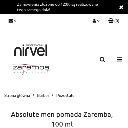
Zamówienia złożone do 12:00 są realizowane
tego samego dnia!
(
0
)
Zaloguj się
Zarejestruj się
Dodaj zgłoszenie
Strona główna
Barber
Pozostałe
Absolute men pomada Zaremba,
100 ml